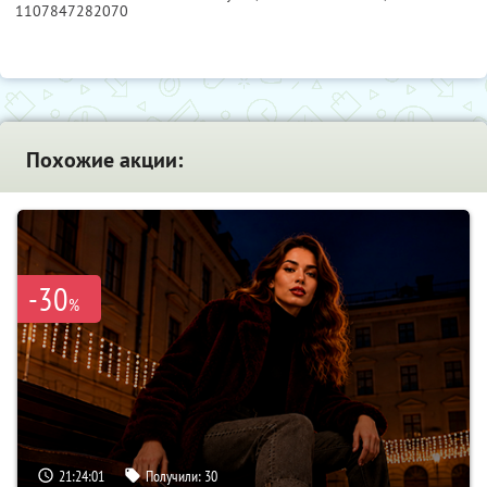
1107847282070
Похожие акции:
-30
%
21:24:00
Получили:
30