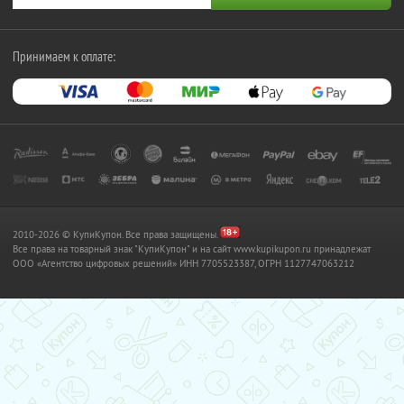
Принимаем к оплате:
2010-2026 © КупиКупон. Все права защищены.
Все права на товарный знак "КупиКупон" и на сайт www.kupikupon.ru принадлежат
OOO «Агентство цифровых решений» ИНН 7705523387, ОГРН 1127747063212