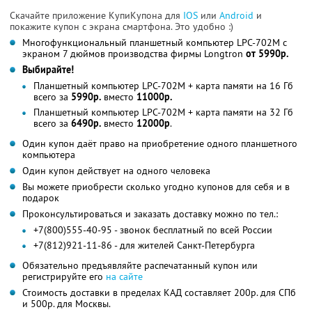
Скачайте приложение КупиКупона для
IOS
или
Android
и
покажите купон с экрана смартфона. Это удобно :)
Многофункциональный планшетный компьютер LPC-702M с
экраном 7 дюймов производства фирмы Longtron
от 5990р.
Выбирайте!
Планшетный компьютер LPC-702M + карта памяти на 16 Гб
всего за
5990р.
вместо
11000р.
Планшетный компьютер LPC-702M + карта памяти на 32 Гб
всего за
6490р.
вместо
12000р
.
Один купон даёт право на приобретение одного планшетного
компьютера
Один купон действует на одного человека
Вы можете приобрести сколько угодно купонов для себя и в
подарок
Проконсультироваться и заказать доставку можно по тел.:
+7(800)555-40-95 - звонок бесплатный по всей России
+7(812)921-11-86 - для жителей Санкт-Петербурга
Обязательно предъявляйте распечатанный купон или
регистрируйте его
на сайте
Стоимость доставки в пределах КАД составляет 200р. для СПб
и 500р. для Москвы.