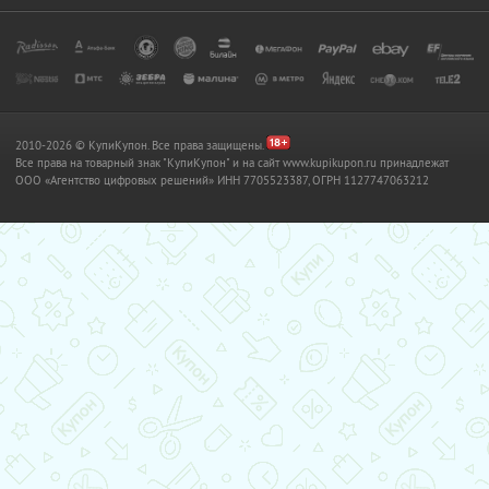
2010-2026 © КупиКупон. Все права защищены.
Все права на товарный знак "КупиКупон" и на сайт www.kupikupon.ru принадлежат
OOO «Агентство цифровых решений» ИНН 7705523387, ОГРН 1127747063212