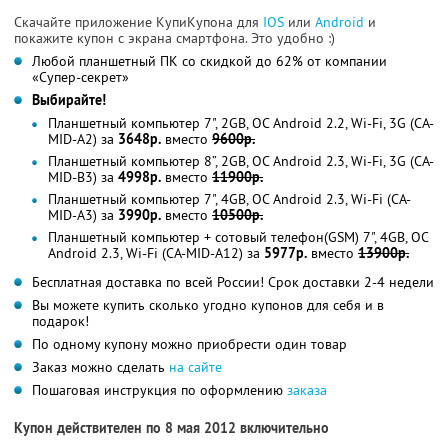
Скачайте приложение КупиКупона для
IOS
или
Android
и
покажите купон с экрана смартфона. Это удобно :)
Любой планшетный ПК со скидкой до 62% от компании
«Супер-секрет»
Выбирайте!
Планшетный компьютер 7", 2GB, ОС Android 2.2, Wi-Fi, 3G (CA-
MID-A2) за
3648р.
вместо
9600р.
Планшетный компьютер 8”, 2GB, ОС Android 2.3, Wi-Fi, 3G (CA-
MID-B3) за
4998р.
вместо
11900р.
Планшетный компьютер 7", 4GB, ОС Android 2.3, Wi-Fi (CA-
MID-A3) за
3990р.
вместо
10500р.
Планшетный компьютер + сотовый телефон(GSM) 7", 4GB, OC
Android 2.3, Wi-Fi (CA-MID-A12) за
5977р.
вместо
13900р.
Бесплатная доставка по всей России! Срок доставки 2-4 недели
Вы можете купить сколько угодно купонов для себя и в
подарок!
По одному купону можно приобрести один товар
Заказ можно сделать
на сайте
Пошаговая инструкция по оформлению
заказа
Купон действителен по 8 мая 2012 включительно