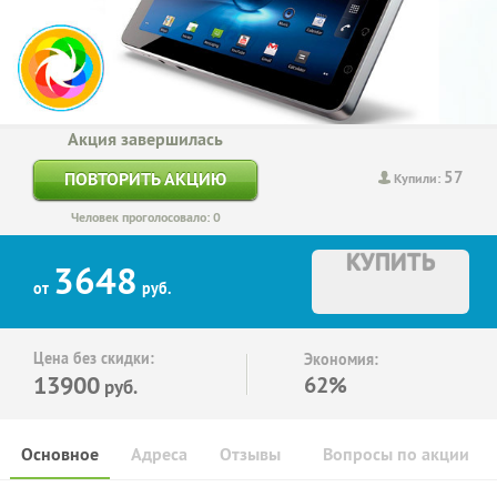
Акция завершилась
57
ПОВТОРИТЬ АКЦИЮ
Купили:
Человек проголосовало: 0
КУПИТЬ
3648
от
руб.
Цена без скидки:
Экономия:
13900
62%
руб.
Основное
Адреса
Отзывы
Вопросы по акции