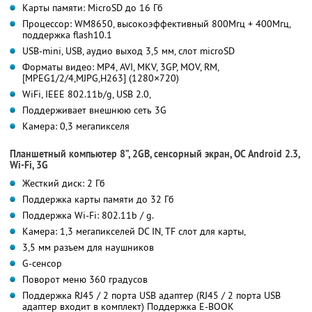
Карты памяти: MicroSD до 16 Гб
Процессор: WM8650, высокоэффективный 800Мгц + 400Мгц,
поддержка flash10.1
USB-mini, USB, аудио выход 3,5 мм, слот microSD
Форматы видео: MP4, AVI, MKV, 3GP, MOV, RM,
[MPEG1/2/4,MJPG,H263] (1280×720)
WiFi, IEEE 802.11b/g, USB 2.0,
Поддерживает внешнюю сеть 3G
Камера: 0,3 мегапикселя
Планшетный компьютер 8”, 2GB, сенсорный экран, ОС Android 2.3,
Wi-Fi, 3G
Жесткий диск: 2 Гб
Поддержка карты памяти до 32 Гб
Поддержка Wi-Fi: 802.11b / g.
Камера: 1,3 мегапикселей DC IN, TF слот для карты,
3,5 мм разъем для наушников
G-сенсор
Поворот меню 360 градусов
Поддержка RJ45 / 2 порта USB адаптер (RJ45 / 2 порта USB
адаптер входит в комплект) Поддержка E-BOOK