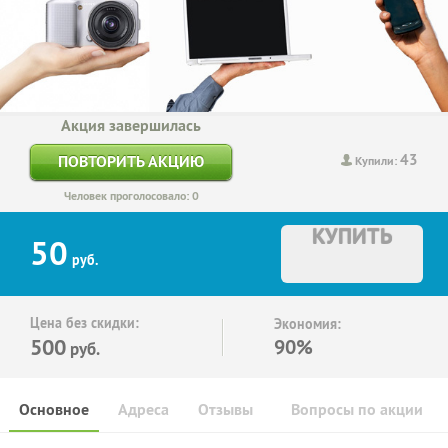
Акция завершилась
43
ПОВТОРИТЬ АКЦИЮ
Купили:
Человек проголосовало: 0
КУПИТЬ
50
руб.
Цена без скидки:
Экономия:
500
90%
руб.
Основное
Адреса
Отзывы
Вопросы по акции