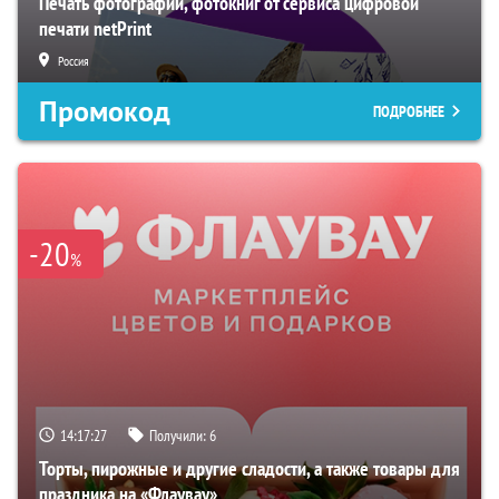
Печать фотографий, фотокниг от сервиса цифровой
печати netPrint
Россия
Промокод
ПОДРОБНЕЕ
-20
%
14:17:27
Получили:
6
Торты, пирожные и другие сладости, а также товары для
праздника на «Флаувау»