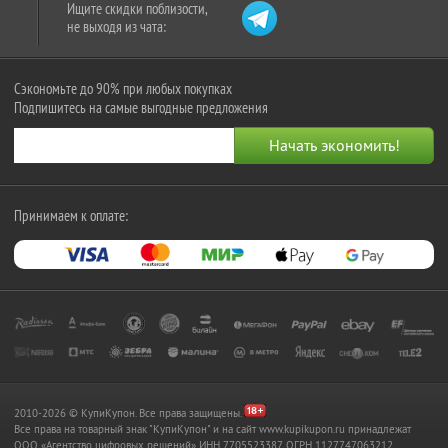
Ищите скидки поблизости,
не выходя из чата:
Сэкономьте до 90% при любых покупках
Подпишитесь на самые выгодные предложения
Принимаем к оплате:
2010-2026 © КупиКупон. Все права защищены.
Все права на товарный знак "КупиКупон" и на сайт www.kupikupon.ru принадлежат
OOO «Агентство цифровых решений» ИНН 7705523387, ОГРН 1127747063212