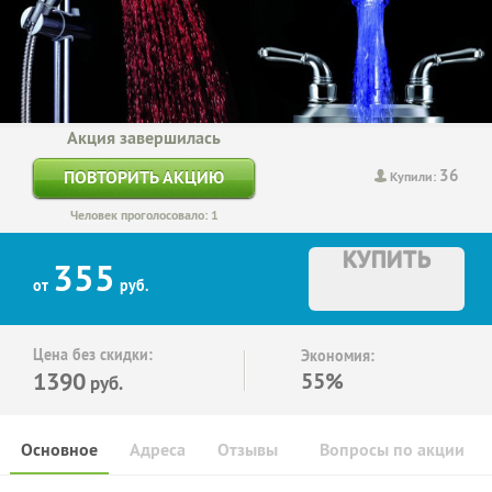
Акция завершилась
36
ПОВТОРИТЬ АКЦИЮ
Купили:
Человек проголосовало: 1
КУПИТЬ
355
от
руб.
Цена без скидки:
Экономия:
1390
55%
руб.
Основное
Адреса
Отзывы
Вопросы по акции