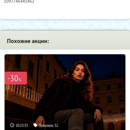
1097746441462
Похожие акции:
-30
%
10:23:32
Получили:
32