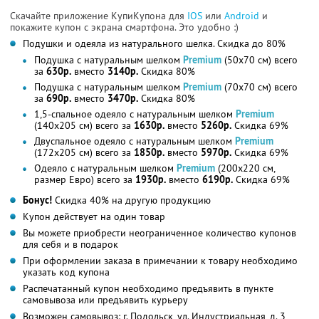
Скачайте приложение КупиКупона для
IOS
или
Android
и
покажите купон с экрана смартфона. Это удобно :)
Подушки и одеяла из натурального шелка. Скидка до 80%
Подушка с натуральным шелком
Premium
(50х70 см) всего
за
630р.
вместо
3140р.
Скидка 80%
Подушка с натуральным шелком
Premium
(70х70 см) всего
за
690р.
вместо
3470р.
Скидка 80%
1,5-спальное одеяло с натуральным шелком
Premium
(140х205 см) всего за
1630р.
вместо
5260р.
Скидка 69%
Двуспальное одеяло с натуральным шелком
Premium
(172х205 см) всего за
1850р.
вместо
5970р.
Скидка 69%
Одеяло с натуральным шелком
Premium
(200х220 см,
размер Евро) всего за
1930р.
вместо
6190р.
Скидка 69%
Бонус!
Скидка 40% на другую продукцию
Купон действует на один товар
Вы можете приобрести неограниченное количество купонов
для себя и в подарок
При оформлении заказа в примечании к товару необходимо
указать код купона
Распечатанный купон необходимо предъявить в пункте
самовывоза или предъявить курьеру
Возможен самовывоз: г. Подольск, ул. Индустриальная, д. 3