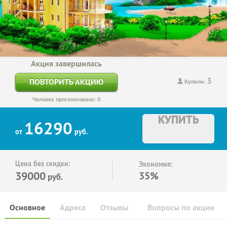
Акция завершилась
3
ПОВТОРИТЬ АКЦИЮ
Купили:
Человек проголосовало: 0
КУПИТЬ
16290
от
руб.
Цена без скидки:
Экономия:
39000
35%
руб.
Основное
Адреса
Отзывы
Вопросы по акции