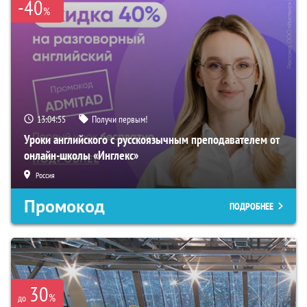
-40
%
13:04:54
Получи первым!
Уроки английского с русскоязычным преподавателем от
онлайн-школы «Инглекс»
Россия
Промокод
ПОДРОБНЕЕ
30
%
до