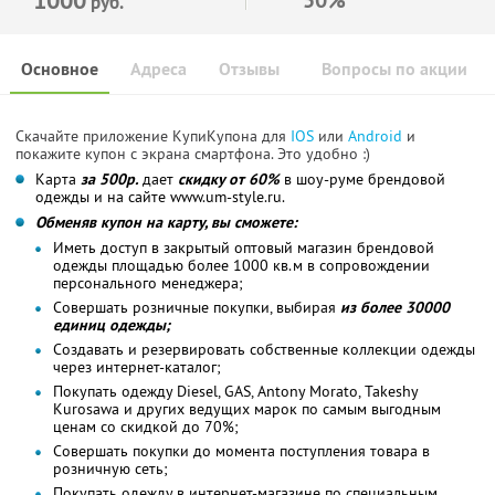
руб.
Основное
Адреса
Отзывы
Вопросы по акции
Скачайте приложение КупиКупона для
IOS
или
Android
и
покажите купон с экрана смартфона. Это удобно :)
Карта
за 500р.
дает
скидку от 60%
в шоу-руме брендовой
одежды и на сайте www.um-style.ru.
Обменяв купон на карту, вы сможете:
Иметь доступ в закрытый оптовый магазин брендовой
одежды площадью более 1000 кв.м в сопровождении
персонального менеджера;
Совершать розничные покупки, выбирая
из более 30000
единиц одежды;
Создавать и резервировать собственные коллекции одежды
через интернет-каталог;
Покупать одежду Diesel, GAS, Antony Morato, Takeshy
Kurosawa и других ведущих марок по самым выгодным
ценам со скидкой до 70%;
Совершать покупки до момента поступления товара в
розничную сеть;
Покупать одежду в интернет-магазине по специальным