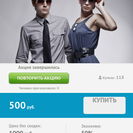
Акция завершилась
118
ПОВТОРИТЬ АКЦИЮ
Купили:
Человек проголосовало: 0
КУПИТЬ
500
руб.
Цена без скидки:
Экономия:
1000
50%