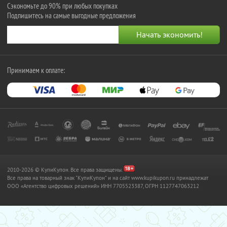
Сэкономьте до 90% при любых покупках
Подпишитесь на самые выгодные предложения
Принимаем к оплате:
2010-2026 © КупиКупон. Все права защищены.
Все права на товарный знак "КупиКупон" и на сайт www.kupikupon.ru принадлежат
OOO «Агентство цифровых решений» ИНН 7705523387, ОГРН 1127747063212