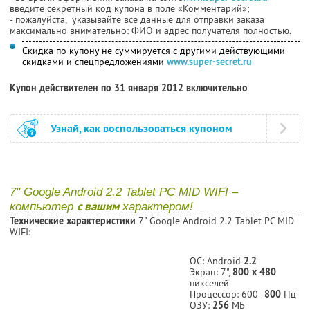
введите секретный код купона в поле «Комментарий»;
- пожалуйста, указывайте все данные для отправки заказа
максимально внимательно: ФИО и адрес получателя полностью.
Скидка по купону не суммируется с другими действующими
скидками и спецпредложениями
www.super-secret.ru
Купон действителен по 31 января 2012 включительно
Узнай, как воспользоваться купоном
7" Google Android 2.2 Tablet PC MID WIFI –
с вашим
компьютер
характером!
Технические характеристики
7" Google Android 2.2 Tablet PC MID
WIFI:
ОС: Android
2.2
Экран: 7",
800 x 480
пикселей
Процессор: 600–
800
ГГц
ОЗУ:
256
МБ