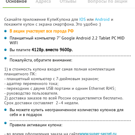
Основное
Адреса
Отзывы
Вопросы по акции
Скачайте приложение КупиКупона для
IOS
или
Android
и
покажите купон с экрана смартфона. Это удобно :)
В акции участвуют все города РФ
Планшетный компьютер 7" Google Android 2.2 Tablet PC MID
WIFI
Вы платите
4128р. вместо 9600р.
Пожалуйста, обратите внимание:
1) в стоимость купона входит самая полная комплектация
планшетного ПК:
- планшетный компьютер с 7-дюймовым экраном;
- адаптер переменного тока;
- переходник с двумя USB портами и одним Ethernet RJ45;
- руководство пользователя.
2) доставка заказов по всей России осуществляется бесплатно.
Срок доставки составляет 2–4 недели.
Вы можете купить неограниченное количество купонов для
себя и в подарок
Правила активации купона:
- во время оформления заказа на сайте
www.super-secret.ru