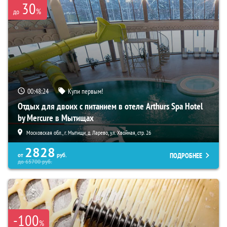
30
%
до
00:48:23
Купи первым!
Отдых для двоих с питанием в отеле Arthurs Spa Hotel
by Mercure в Мытищах
Московская обл., г. Мытищи, д. Ларево, ул. Хвойная, стр. 26
2828
ПОДРОБНЕЕ
от
руб.
до
65700
руб.
-100
%