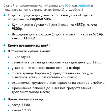
Скачайте приложение КупиКупона для
IOS
или
Android
и
покажите купон с экрана смартфона. Это удобно :)
Отдых в Суздале для двоих в гостевом доме «Отдых в
подворье» со
скидкой 50%
Будние дни в Суздале (3 дня 2 ночи) за
4857р.
вместо
9800р.
Выходные дни в Суздале (3 дня 2 ночи с пт. - вс.) за
5714р.
вместо
11500р.
Кроме праздничных дней!
В стоимость купона входит:
1 час сауны
сытный завтрак на две персоны – каждый день (до 12-00)
ужин на две персоны (один день на выбор)
2 часа аренды барбекю (с предоставлением посуды,
шампуров, углей и разжигательной смеси)
охраняемая круглосуточная парковка на один автомобиль;
Проживание ребенка до 3 лет без предоставления
дополнительного места;
Время заезда и выезда:
заезд 14:00
выезд 12:00