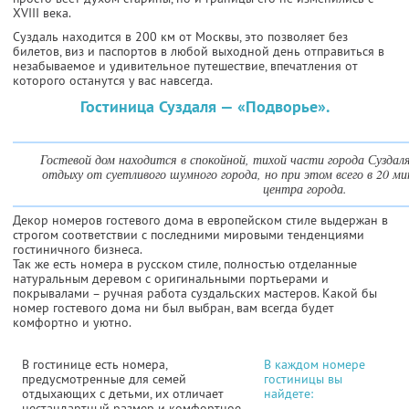
XVIII века.
Суздаль находится в 200 км от Москвы, это позволяет без
билетов, виз и паспортов в любой выходной день отправиться в
незабываемое и удивительное путешествие, впечатления от
которого останутся у вас навсегда.
Гостиница Суздаля — «Подворье».
Гостевой дом находится в спокойной, тихой части города Суздал
отдыху от суетливого шумного города, но при этом всего в 20 м
центра города.
Декор номеров гостевого дома в европейском стиле выдержан в
строгом соответствии с последними мировыми тенденциями
гостиничного бизнеса.
Так же есть номера в русском стиле, полностью отделанные
натуральным деревом с оригинальными портьерами и
покрывалами – ручная работа суздальских мастеров. Какой бы
номер гостевого дома ни был выбран, вам всегда будет
комфортно и уютно.
В гостинице есть номера,
В каждом номере
предусмотренные для семей
гостиницы вы
отдыхающих с детьми, их отличает
найдете:
нестандартный размер и комфортное