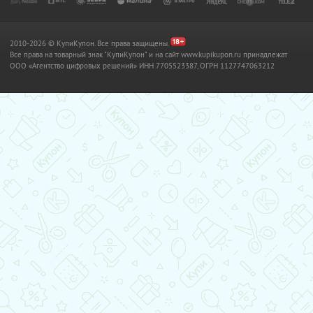
2010-2026 © КупиКупон. Все права защищены.
Все права на товарный знак "КупиКупон" и на сайт www.kupikupon.ru принадлежат
OOO «Агентство цифровых решений» ИНН 7705523387, ОГРН 1127747063212