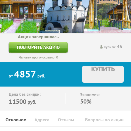
Акция завершилась
46
ПОВТОРИТЬ АКЦИЮ
Купили:
Человек проголосовало: 0
КУПИТЬ
4857
от
руб.
Цена без скидки:
Экономия:
11500
50%
руб.
Основное
Адреса
Отзывы
Вопросы по акции