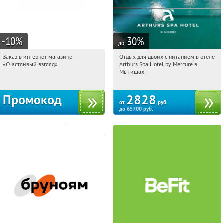
-10
%
30
%
до
Заказ в интернет-магазине
Отдых для двоих с питанием в отеле
01:14:48
Получи первым!
01:14:48
Купи первым!
«Счастливый взгляд»
Arthurs Spa Hotel by Mercure в
Россия
Московская обл., г. Мытищи, д.
Мытищах
Ларево, ул. Хвойная, стр. 26
Промокод
2828
от
руб.
до
65700
руб.