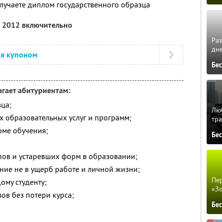
лучаете диплом государственного образца
а 2012 включительно
Ра
дне
ся купоном
Бе
гает абитуриентам:
ца;
Люб
 образовательных услуг и программ;
тра
рме обучения;
Бе
пов и устаревших форм в образовании;
ние не в ущерб работе и личной жизни;
Пер
му студенту;
«З
зов без потери курса;
Бе