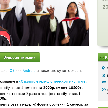
2
Вопросы по акции
К
а для
IOS
или
Android
и покажите купон с экрана
азование в
«Открытом технологическом институте»
 обучения. 1 семестр за
2990р. вместо 10500р.
щением сессии 2 раза в год) форма обучения. 1
00р.
ием 2 раза в неделю) форма обучения. 1 семестр за