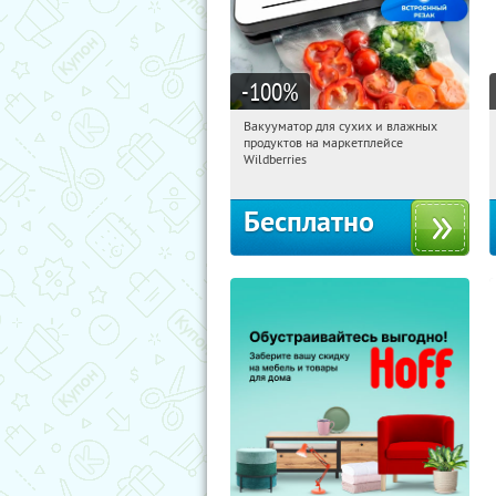
-100
%
Вакууматор для сухих и влажных
01:14:48
Получили:
180
продуктов на маркетплейсе
Россия
Wildberries
Бесплатно