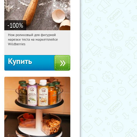
-100
%
Нож роликовый для фигурной
01:14:48
Получили:
265
нарезки теста на маркетплейсе
Россия
Wildberries
Купить