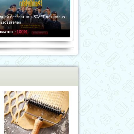
дней бесплатно в START для новых
льзователей
сплатно
-100%