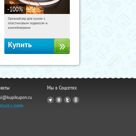
-100
%
Органайзер для кухни с
01:14:48
Получили:
312
пластиковым подносом и
Россия
контейнерами
Купить
такты
Мы в Соцсетях
si@kupikupon.ru
аться с нами