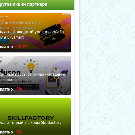
ругие акции партнера
сплатный вводный урок от онлайн-
олы Skysmart
сплатно
-100%
зличные курсы от онлайн-академии
дюсон»
сплатно
-5%
сы от онлайн-школы Skillfactory
сплатно
-5%