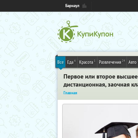
Барнаул
6
1
24
Все
Еда
Красота
Развлечения
Авто
Первое или второе высшее
дистанционная, заочная к
Главная