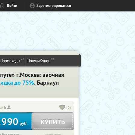
Войти
Зарегистрироваться
48
83
Промокоды
ПолучиКупон
уте» г.Москва: заочная
кидка до 75%
. Барнаул
6
(0)
и:
2990
КУПИТЬ
руб.
 без скидки: