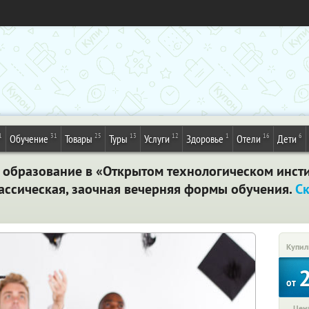
1
31
25
13
12
1
16
6
Обучение
Товары
Туры
Услуги
Здоровье
Отели
Дети
 образование в «Открытом технологическом инстит
лассическая, заочная вечерняя формы обучения.
С
Купил
от
Цена