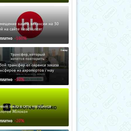
змещение вашей вакансии на 30
й на сайте HeadHunter
сплатно
-100%
ой трансфер от сервиса заказа
нсферов из аэропортов i'way
сплатно
-10%
вый заказ в сети магазинов
олотое Яблоко»
сплатно
-20%