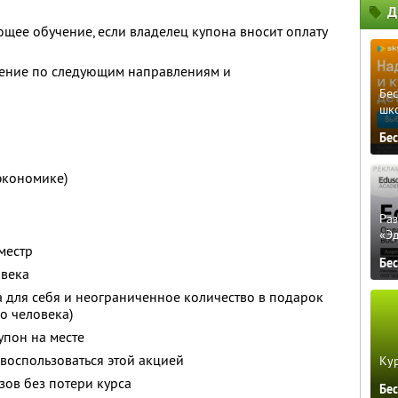
Д
щее обучение, если владелец купона вносит оплату
учение по следующим направлениям и
Бе
шк
Бе
экономике)
Ра
«Э
местр
Бе
овека
 для себя и неограниченное количество в подарок
го человека)
упон на месте
 воспользоваться этой акцией
Кур
зов без потери курса
Бе