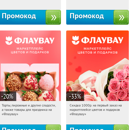
10с1
Промокод
Промокод
-20
%
-33
%
Торты, пирожные и другие сладости,
Скидка 1000р. на первый заказ на
06:37:12
Получили:
6
06:37:12
Получили:
18
а также товары для праздника на
маркетплейсе цветов и подарков
Россия
Россия
«Флаувау»
«Флаувау»