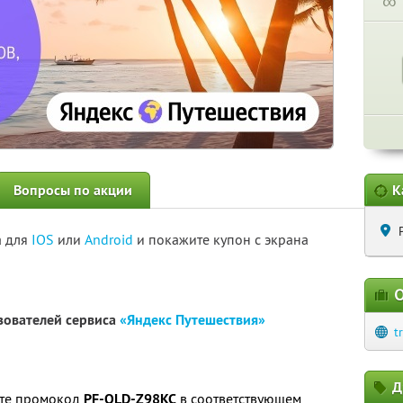
∞
Вопросы по акции
К
а для
IOS
или
Android
и покажите купон с экрана
О
зователей сервиса
«Яндекс Путешествия»
t
Д
ите промокод
PF-OLD-Z98KC
в соответствующем