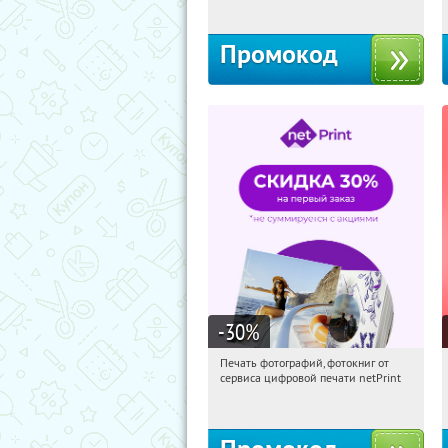
Промокод
-30
%
Печать фотографий, фотокниг от
06:37:12
Получили:
4
сервиса цифровой печати netPrint
Россия