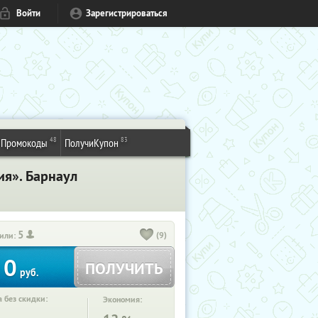
Войти
Зарегистрироваться
48
83
Промокоды
ПолучиКупон
ия». Барнаул
5
(9)
или:
0
ПОЛУЧИТЬ
руб.
 без скидки:
Экономия: