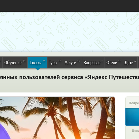
1
31
25
13
12
1
16
6
Обучение
Товары
Туры
Услуги
Здоровье
Отели
Дети
оянных пользователей сервиса «Яндекс Путешеств
Получ
Цена