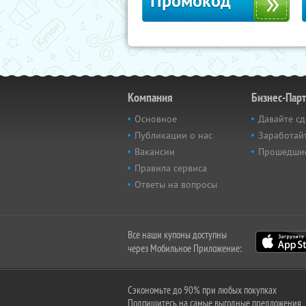
Промокод
Компания
Бизнес-Пар
Основное
Давайте сд
Публикации о нас
Заработайт
Вакансии
Прошедши
Правила сервиса
Ответы на вопросы
Все наши купоны доступны
через Мобильное Приложение:
Сэкономьте до 90% при любых покупках
Подпишитесь на самые выгодные предложения