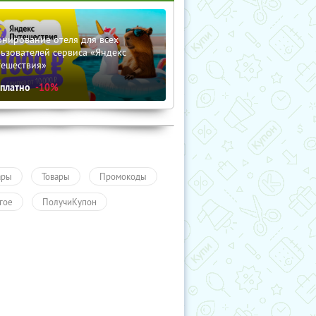
нирование отеля для всех
ьзователей сервиса «Яндекс
тешествия»
сплатно
-10%
ары
Товары
Промокоды
гое
ПолучиКупон