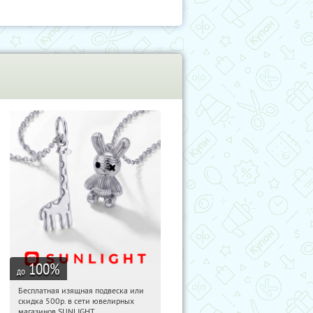
100
%
до
Бесплатная изящная подвеска или
06:37:12
Получили:
73
скидка 500р. в сети ювелирных
Россия
магазинов SUNLIGHT