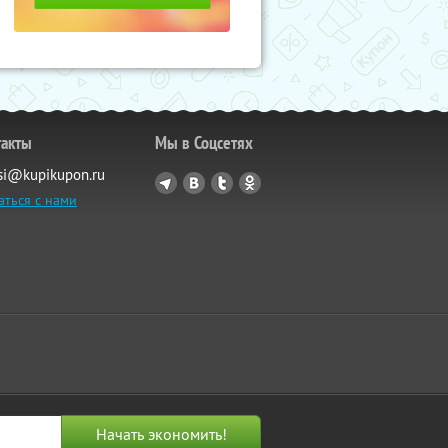
такты
Мы в Соцсетях
si@kupikupon.ru
аться с нами