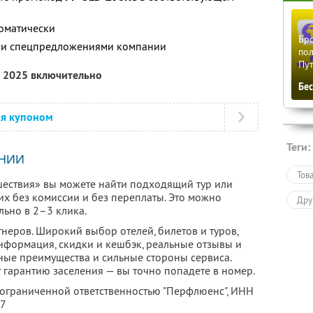
томатически
Бро
ими спецпредложениями компании
пол
Пу
а 2025 включительно
Бе
ся купоном
Теги:
НИИ
Тов
ествия» вы можете найти подходящий тур или
их без комиссии и без переплаты. Это можно
Дру
льно в 2–3 клика.
неров. Широкий выбор отелей, билетов и туров,
нформация, скидки и кешбэк, реальные отзывы и
ные преимущества и сильные стороны сервиса.
 гарантию заселения — вы точно попадете в номер.
 ограниченной ответственностью "Перфлюенс",
ИНН
57