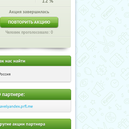
12
%
Акция завершилась
ПОВТОРИТЬ АКЦИЮ
Человек проголосовало: 0
ак нас найти
Россия
 партнере:
ravelyandex.prfl.me
ругие акции партнера