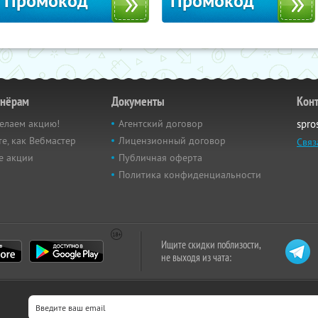
Промокод
Промокод
тнёрам
Документы
Кон
елаем акцию!
Агентский договор
spro
е, как Вебмастер
Лицензионный договор
Связ
е акции
Публичная оферта
Политика конфиденциальности
Ищите скидки поблизости,
не выходя из чата: