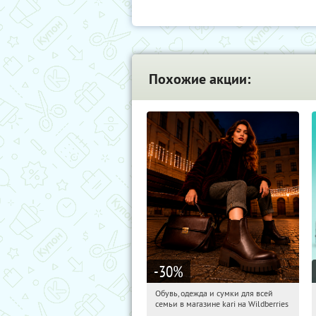
Похожие акции:
-30
%
Обувь, одежда и сумки для всей
06:37:12
Получили:
30
семьи в магазине kari на Wildberries
Россия