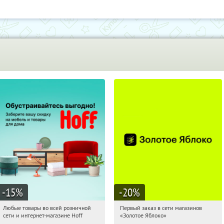
-15
%
-20
%
Любые товары во всей розничной
Первый заказ в сети магазинов
06:37:12
Получили:
83
06:37:12
Получи первым!
сети и интернет-магазине Hoff
«Золотое Яблоко»
Москва, 1-й Волоколамский проезд,
Россия