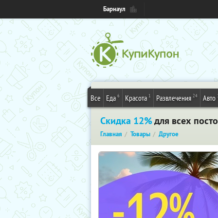
Барнаул
6
1
24
Все
Еда
Красота
Развлечения
Авто
Скидка 12%
для всех пост
Главная
Товары
Другое