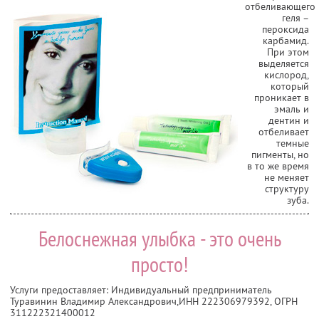
отбеливающего
геля –
пероксида
карбамид.
При этом
выделяется
кислород,
который
проникает в
эмаль и
дентин и
отбеливает
темные
пигменты, но
в то же время
не меняет
структуру
зуба.
Белоснежная улыбка - это очень
просто!
Услуги предоставляет: Индивидуальный предприниматель
Туравинин Владимир Александрович,
ИНН 222306979392
, ОГРН
311222321400012