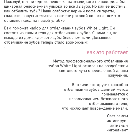
Пожалуй, нет ни одного человека на земле, кого не покорила бы
шикарная белоснежная улыбка во все 32 зуба. Но как ее достичь,
как отбелить зубы? Наши слабости: черный кофе, сигареты,
сладости, попустительства в гигиене ротовой полости - все это
оставляет след на нашей улыбке.
Вам поможет набор для отбеливания зубов White Light. Он
состоит из капы и геля для отбеливания зубов. С ними вы, не
выходя из дома, сделаете зубы белоснежными. Домашнее
отбеливание зубов теперь стало возможным!
Как это работает
Метод профессионального отбеливания
зубов White Light основан на воздействии
светового луча определенной длины
излучения.
В отличие от других способов
отбеливания зубов, данный метод
применяется с
использованием безкислотного
отбеливающего геля,
что исключает повреждение эмали.
Свет лампы
активирует
активный
ингредиент