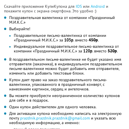
Скачайте приложение КупиКупона для
IOS
или
Android
и
покажите купон с экрана смартфона. Это удобно :)
Поздравительная валентинка от компании «Праздничный
М.И.К.С.»
Выбирайте!
Поздравительное письмо-валентинка от компании
«Праздничный М.И.К.С.» за
105р
. вместо
450р
.
Индивидуальное поздравительное письмо-валентинка от
компании «Праздничный М.И.К.С.» за
120р
. вместо
520р
.
В поздравительном письме-валентинке не будет указано имя
отправителя (заказчика), в индивидуальном поздравительном
письме-валентинке можно будет добавить имя отправителя,
изменить или добавить текстовые блоки.
Купон дает право на заказ поздравительного письма-
валентинки, упакованного в праздничный конверт, с
нанесением картинок, сердец и ангелочков.
Вы можете приобрести неограниченное количество купонов
для себя и в подарок.
Один купон действителен для одного человека.
Для активации купона необходимо написать на электронную
почту
prazdnik.prazdnik.prazdnik@gmail.com
и указать всю
необходимую информацию, а именно: