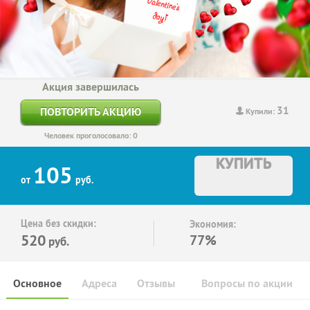
Акция завершилась
31
ПОВТОРИТЬ АКЦИЮ
Купили:
Человек проголосовало: 0
КУПИТЬ
105
от
руб.
Цена без скидки:
Экономия:
520
77%
руб.
Основное
Адреса
Отзывы
Вопросы по акции