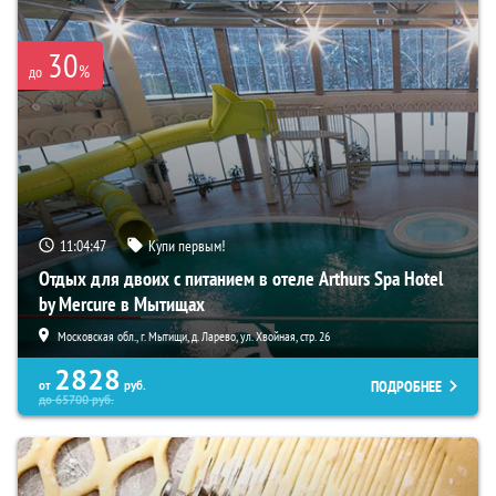
30
%
до
11:04:46
Купи первым!
Отдых для двоих с питанием в отеле Arthurs Spa Hotel
by Mercure в Мытищах
Московская обл., г. Мытищи, д. Ларево, ул. Хвойная, стр. 26
2828
ПОДРОБНЕЕ
от
руб.
до
65700
руб.