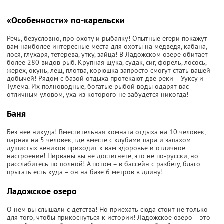
«Особенности» по-карельски
Речь, безусловно, про охоту и рыбалку! Опытные егери покажут
вам наиболее интересные места для охоты на медведя, кабана,
лося, глухаря, тетерева, утку, зайца! В Ладожском озере обитает
более 280 видов рыб. Крупная щука, судак, сиг, форель, лосось,
жерех, окунь, лещ, плотва, корюшка запросто смогут стать вашей
добычей! Рядом с базой отдыха протекают две реки – Ууксу и
Тулема. Их полноводные, богатые рыбой воды одарят вас
отличным уловом, уха из которого не забудется никогда!
Баня
Без нее никуда! Вместительная комната отдыха на 10 человек,
парная на 5 человек, где вместе с клубами пара и запахом
душистых веников приходит к вам здоровье и отличное
настроение! Нирваны вы не достигнете, это не по-русски, но
расслабитесь по полной! А потом – в бассейн с разбегу, благо
прыгать есть куда – он на базе 6 метров в длину!
Ладожское озеро
О нем вы слышали с детства! Но приехать сюда стоит не только
для того, чтобы прикоснуться к истории! Ладожское озеро – это