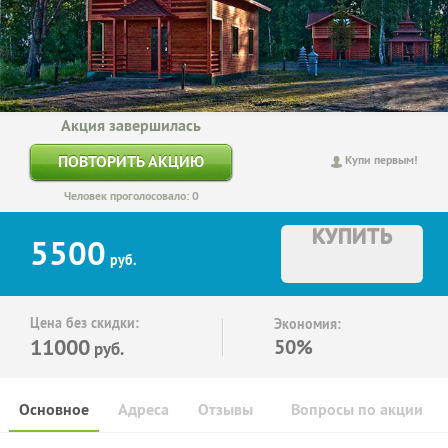
Акция завершилась
ПОВТОРИТЬ АКЦИЮ
Купи первым!
Человек проголосовало: 0
КУПИТЬ
5500
руб.
Цена без скидки:
Экономия:
11000
50%
руб.
Основное
Адреса
Отзывы
Вопросы по акции