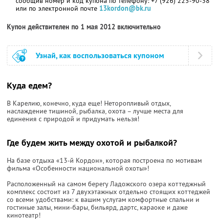
сообщив номер и код купона по телефону: +7 (926) 225-90-38
или по электронной почте
13kordon@bk.ru
Купон действителен по 1 мая 2012 включительно
Узнай, как воспользоваться купоном
Куда едем?
В Карелию, конечно, куда еще! Неторопливый отдых,
наслаждение тишиной, рыбалка, охота – лучше места для
единения с природой и придумать нельзя!
Где будем жить между охотой и рыбалкой?
На базе отдыха «13-й Кордон», которая построена по мотивам
фильма «Особенности национальной охоты»!
Расположенный на самом берегу Ладожского озера коттеджный
комплекс состоит из 7 двухэтажных отдельно стоящих коттеджей
со всеми удобствами: к вашим услугам комфортные спальни и
гостиные залы, мини-бары, бильярд, дартс, караоке и даже
кинотеатр!