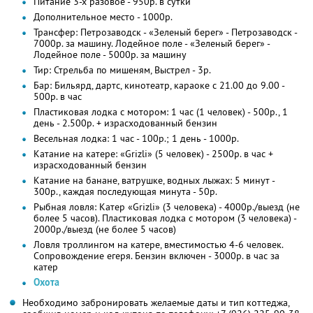
Питание 3-х разовое - 950р. в сутки
Дополнительное место - 1000р.
Трансфер: Петрозаводск - «Зеленый берег» - Петрозаводск -
7000р. за машину. Лодейное поле - «Зеленый берег» -
Лодейное поле - 5000р. за машину
Тир: Стрельба по мишеням, Выстрел - 3р.
Бар: Бильярд, дартс, кинотеатр, караоке с 21.00 до 9.00 -
500р. в час
Пластиковая лодка с мотором: 1 час (1 человек) - 500р., 1
день - 2.500р. + израсходованный бензин
Весельная лодка: 1 час - 100р.; 1 день - 1000р.
Катание на катере: «Grizli» (5 человек) - 2500р. в час +
израсходованный бензин
Катание на банане, ватрушке, водных лыжах: 5 минут -
300р., каждая последующая минута - 50р.
Рыбная ловля: Катер «Grizli» (3 человека) - 4000р./выезд (не
более 5 часов). Пластиковая лодка с мотором (3 человека) -
2000р./выезд (не более 5 часов)
Ловля троллингом на катере, вместимостью 4-6 человек.
Сопровождение егеря. Бензин включен - 3000р. в час за
катер
Охота
Необходимо забронировать желаемые даты и тип коттеджа,