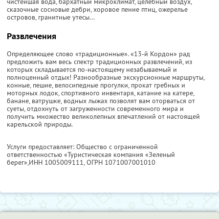
чистейшая вода, бархатный микроклимат, целебный воздух,
сказочные сосновые дебри, хоровое пение птиц, ожерелье
островов, гранитные утесы...
Развлечения
Определяющее слово «традиционные». «13-й Кордон» рад
предложить вам весь спектр традиционных развлечений, из
которых складывается по-настоящему незабываемый и
полноценный отдых! Разнообразные экскурсионные маршруты,
конные, пешие, велосипедные прогулки, прокат гребных и
моторных лодок, спортивного инвентаря, катание на катере,
банане, ватрушке, водных лыжах позволят вам оторваться от
суеты, отдохнуть от загруженности современного мира и
получить множество великолепных впечатлений от настоящей
карельской природы.
Услуги предоставляет: Общество с ограниченной
ответственностью «Туристическая компания «Зеленый
берег»,
ИНН 1005009111
, ОГРН 1071007001010