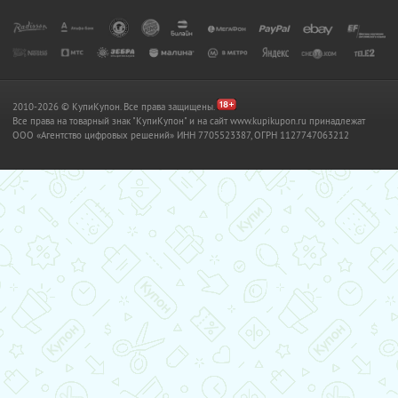
2010-2026 © КупиКупон. Все права защищены.
Все права на товарный знак "КупиКупон" и на сайт www.kupikupon.ru принадлежат
OOO «Агентство цифровых решений» ИНН 7705523387, ОГРН 1127747063212