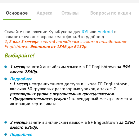
Основное
Адреса
Отзывы
Вопросы по акции
Скачайте приложение КупиКупона для
IOS
или
Android
и
покажите купон с экрана смартфона. Это удобно :)
1, 2 или 3 месяца
занятий английским языком в онлайн-школе
Englishtown.
Экономия от 1846 до 6132р.
Выбирайте!
1 месяц
занятий английским языком в EF Englishtown
за 994
вместо 2840р.
Подробнее
•
1 месяц
неограниченного доступа к школе EF Englishtown,
включая 30 групповых разговорных уроков, а также
2
разговорных урока с персональным преподавателем.
•
Продолжительность услуги:
1 календарный месяц с момента
активации сертификата
2 месяца
занятий английским языком в EF Englishtown
за 1860
вместо 6200р.
Подробнее