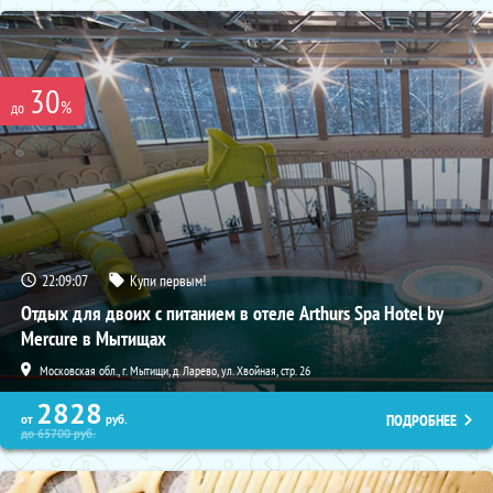
30
%
до
22:09:05
Купи первым!
Отдых для двоих с питанием в отеле Arthurs Spa Hotel by
Mercure в Мытищах
Московская обл., г. Мытищи, д. Ларево, ул. Хвойная, стр. 26
2828
ПОДРОБНЕЕ
от
руб.
до
65700
руб.