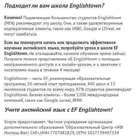
Подходит ли вам школа Englishtown?
Конечно!
Подавляющее большинство студентов Englishtown
(98%) рекомендуют эту школу. Они, а также удовлетворенные
корпоративные клиенты, такие как HSBC, Google и L'Oreal, не
могут ошибаться.
Если вы планируете начать или продолжить эффективное
изучение английского языка, попробуйте уроки в школе EF
Englishtown.
Не откладывайте, начните обучение прямо сейчас.
Получите полное представление об Englishtown с помощью
неограниченного доступа и к онлайн-урокам, и к занятиям с
носителями языка в течение 4 месяцев!
Englishtown – часть EF, реализующая образовательные
программы, 50-летний опыт преподавания, 400 школ и 15
миллионов студентов по всему миру. 97% студентов рекомендуют
Englishtown. Бизнес-клиенты – более 1200 международных
компаний, таких как Google, Loreal, BMW.
Учите английский язык с EF Englishtown!
Услуги предоставляет: Частное учреждение организация
дополнительного образования "Образовательный Центр «ИФ
Инглиш Фест СНГ»,
ИНН 7707082829
, ОГРН 1027739497334