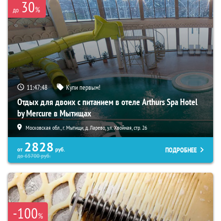
30
%
до
11:47:47
Купи первым!
Отдых для двоих с питанием в отеле Arthurs Spa Hotel
by Mercure в Мытищах
Московская обл., г. Мытищи, д. Ларево, ул. Хвойная, стр. 26
2828
ПОДРОБНЕЕ
от
руб.
до
65700
руб.
-100
%