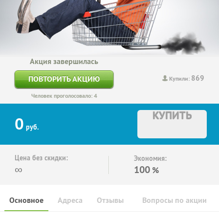
Акция завершилась
869
ПОВТОРИТЬ АКЦИЮ
Купили:
Человек проголосовало: 4
КУПИТЬ
0
руб.
Цена без скидки:
Экономия:
∞
100
%
Основное
Адреса
Отзывы
Вопросы по акции