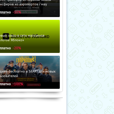
нсферов из аэропортов i'way
сплатно
-10%
вый заказ в сети магазинов
олотое Яблоко»
сплатно
-20%
дней бесплатно в START для новых
льзователей
сплатно
-100%