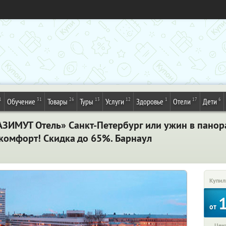
1
31
26
13
12
1
17
6
Обучение
Товары
Туры
Услуги
Здоровье
Отели
Дети
АЗИМУТ Отель» Санкт-Петербург или ужин в панор
комфорт! Скидка до 65%. Барнаул
Купил
от
Цена