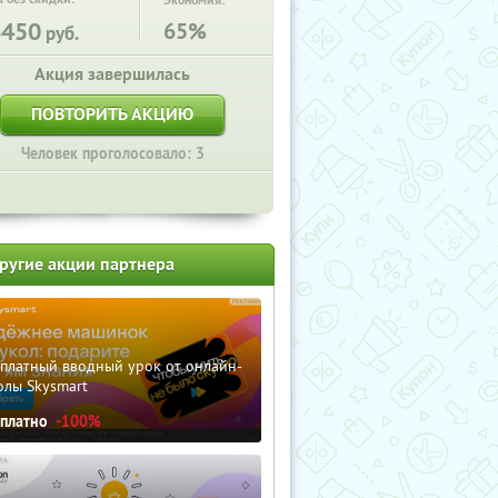
Экономия:
6450
65%
руб.
Акция завершилась
ПОВТОРИТЬ АКЦИЮ
Человек проголосовало: 3
ругие акции партнера
сплатный вводный урок от онлайн-
олы Skysmart
сплатно
-100%