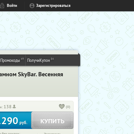
Войти
Зарегистрироваться
49
84
Промокоды
ПолучиКупон
амном SkyBаr. Весенняя
138
(0)
и:
1290
КУПИТЬ
руб.
 без скидки: