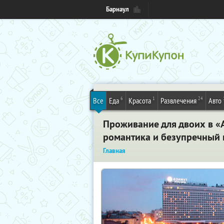
Барнаул
6
1
24
Все
Еда
Красота
Развлечения
Авто
Проживание для двоих в «
романтика и безупречный 
Главная