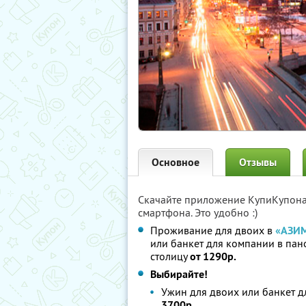
Основное
Отзывы
Скачайте приложение КупиКупон
смартфона. Это удобно :)
Проживание для двоих в
«АЗИМ
или банкет для компании в па
столицу
от 1290р.
Выбирайте!
Ужин для двоих или банкет 
3700р.