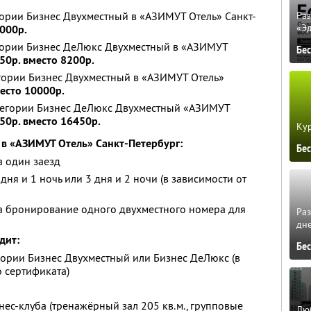
егории Бизнес Двухместный в «АЗИМУТ Отель» Санкт-
Ра
«Э
6000р.
егории Бизнес ДеЛюкс Двухместный в «АЗИМУТ
Бе
50р. вместо 8200р.
егории Бизнес Двухместный в «АЗИМУТ Отель»
место 10000р.
категории Бизнес ДеЛюкс Двухместный «АЗИМУТ
750р. вместо 16450р.
Кур
 в «АЗИМУТ Отель» Санкт-Петербург:
Бе
а один заезд
дня и 1 ночь или 3 дня и 2 ночи (в зависимости от
на бронирование одного двухместного номера для
Ра
дне
дит:
Бе
гории Бизнес Двухместный или Бизнес ДеЛюкс (в
 сертификата)
ес-клуба (тренажёрный зал 205 кв.м., групповые
Люб