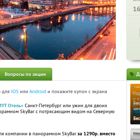
1
Вопросы по акции
Д
а для
IOS
или
Android
и покажите купон с экрана
Бе
УТ Отель»
Санкт-Петербург или ужин для двоих
шк
норамном SkyBаr с потрясающим видом на Северную
Бе
для компании в панорамном SkyBаr
за 1290р. вместо