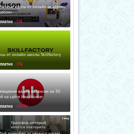
зличные курсы от онлайн-академии
дюсон»
сплатно
-5%
сы от онлайн-школы Skillfactory
сплатно
-5%
змещение вашей вакансии на 30
й на сайте HeadHunter
сплатно
-100%
ой трансфер от сервиса заказа