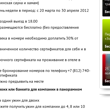
финская сауна и хамам)
тра
нь недели в период: с 20 марта по 30 апреля 2012
Бе
поздний выезд в 18.00
) размещаются бесплатно (без предоставления
Пер
века в номере необходимо доплатить 30% от
«З
Бе
ниченное количество сертификатов для себя и в
чного сертификата на проживание в отеле в
25 
 бронирование номеров по телефону +7 (812) 740-
по
ертификата
жно предъявить на месте
Бе
двоих или банкета для компании в панорамном
а один ужин для двоих
жете получить ужин для компании до 4, 8 или 10