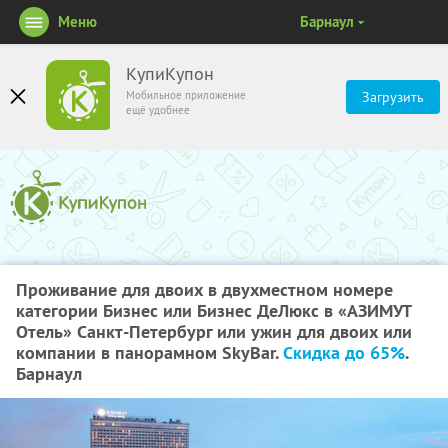
Меню
Барнаул
КупиКупон
Мобильное приложение
Загрузить
ещё удобнее
Проживание для двоих в двухместном номере
категории Бизнес или Бизнес ДеЛюкс в «АЗИМУТ
Отель» Санкт-Петербург или ужин для двоих или
компании в панорамном SkyBаr.
Скидка до 65%
.
Барнаул