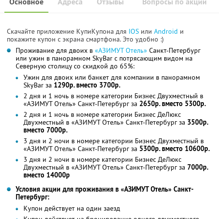
Основное
Адреса
Отзывы
Вопросы по акции
Скачайте приложение КупиКупона для
IOS
или
Android
и
покажите купон с экрана смартфона. Это удобно :)
Проживание для двоих в
«АЗИМУТ Отель»
Санкт-Петербург
или ужин в панорамном SkyBаr с потрясающим видом на
Северную столицу со скидкой до 65%:
Ужин для двоих или банкет для компании в панорамном
SkyBаr за
1290р. вместо 3700р.
2 дня и 1 ночь в номере категории Бизнес Двухместный в
«АЗИМУТ Отель» Санкт-Петербург за
2650р. вместо 5300р.
2 дня и 1 ночь в номере категории Бизнес ДеЛюкс
Двухместный в «АЗИМУТ Отель» Санкт-Петербург за
3500р.
вместо 7000р.
3 дня и 2 ночи в номере категории Бизнес Двухместный в
«АЗИМУТ Отель» Санкт-Петербург за
5300р. вместо 10600р.
3 дня и 2 ночи в номере категории Бизнес ДеЛюкс
Двухместный в «АЗИМУТ Отель» Санкт-Петербург за
7000р.
вместо 14000р
Условия акции для проживания в «АЗИМУТ Отель» Санкт-
Петербург:
Купон действует на один заезд
Купон действует на бронирование одного двухместного