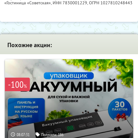
«Гостиница «Советская»,
ИНН 7830001229
, ОГРН 1027810248443
Похожие акции:
-100
%
08:07:30
Получили:
186