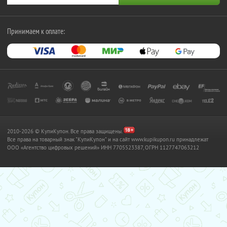
Принимаем к оплате:
2010-2026 © КупиКупон. Все права защищены.
Все права на товарный знак "КупиКупон" и на сайт www.kupikupon.ru принадлежат
OOO «Агентство цифровых решений» ИНН 7705523387, ОГРН 1127747063212