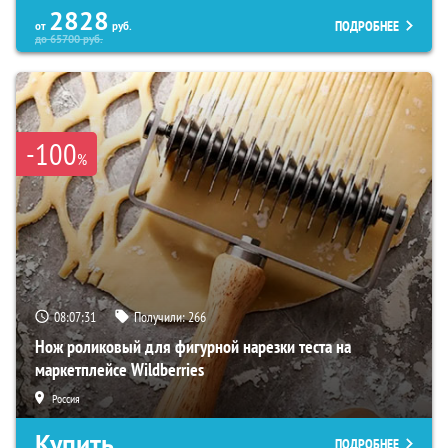
2828
ПОДРОБНЕЕ
от
руб.
до
65700
руб.
-100
%
08:07:30
Получили:
266
Нож роликовый для фигурной нарезки теста на
маркетплейсе Wildberries
Россия
Купить
ПОДРОБНЕЕ