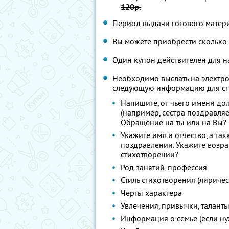
120р.
Период выдачи готового матери
Вы можете приобрести сколько 
Один купон действителен для н
Необходимо выслать на электр
следующую информацию для ст
Напишите, от чьего имени до
(например, сестра поздравляет
Обращение на ты или на Вы?
Укажите имя и отчество, а та
поздравлении. Укажите возра
стихотворении?
Род занятий, профессия
Стиль стихотворения (лирическ
Черты характера
Увлечения, привычки, таланты
Информация о семье (если нужн