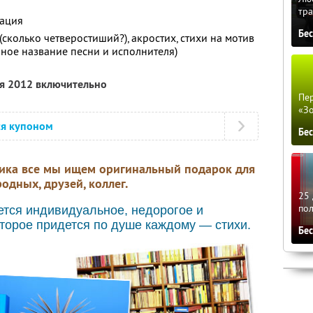
тра
ация
Бе
сколько четверостиший?), акростих, стихи на мотив
лное название песни и исполнителя)
ля 2012 включительно
Пер
«З
ся купоном
Бе
ика все мы ищем оригинальный подарок для
одных, друзей, коллег.
25 
по
тся индивидуальное, недорогое и
торое придется по душе каждому — стихи.
Бе