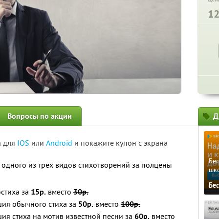
1
Вопросы по акции
Д
а для
IOS
или
Android
и покажите купон с экрана
Бе
 одного из трех видов стихотворений за полцены
шк
Бе
остиха за
15р.
вместо
30р.
шия обычного стиха за
50р.
вместо
100р.
ия стиха на мотив известной песни за
60р.
вместо