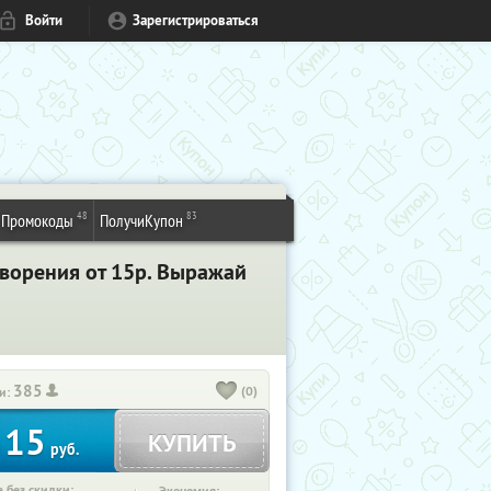
Войти
Зарегистрироваться
48
83
Промокоды
ПолучиКупон
творения от 15р. Выражай
385
(0)
и:
15
КУПИТЬ
т
руб.
 без скидки: