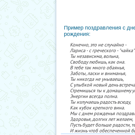
Пример поздравления с дн
рождения:
Конечно, это не случайно -
Лариса - с греческого - "чайка"
Ты независима, вольна,
Свободу любишь, как она.
В тебе так много обаянья,
Заботы, ласки и вниманья,
Ты никогда не унываешь,
С улыбкой новый день встреч
Стремишься ты к домашнему у
Энергии всегда полна.
Ты излучаешь радость всюду,
Как кубок крепкого вина.
Мы с днем рожденья поздрав
Здоровья, долгих лет желаем,
Пусть будет больше радости, т
И жизнь чтоб обеспеченной б