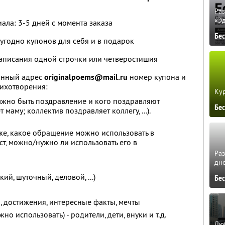
Ра
«Э
ала: 3-5 дней с момента заказа
Бе
угодно купонов для себя и в подарок
аписания одной строчки или четверостишия
онный адрес
originalpoems@mail.ru
номер купона и
ихотворения:
Кур
лжно быть поздравление и кого поздравляют
Бе
 маму; коллектив поздравляет коллегу, ...).
кже, какое обращение можно использовать в
ст, можно/нужно ли использовать его в
Ра
дне
ий, шуточный, деловой, ...)
Бе
, достижения, интересные факты, мечты
о использовать) - родители, дети, внуки и т.д.
Люб