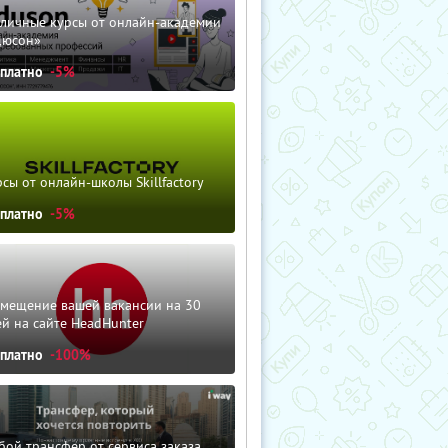
зличные курсы от онлайн-академии
дюсон»
сплатно
-5%
сы от онлайн-школы Skillfactory
сплатно
-5%
змещение вашей вакансии на 30
й на сайте HeadHunter
сплатно
-100%
ой трансфер от сервиса заказа