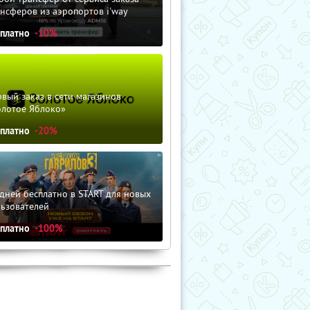
нсферов из аэропортов i'way
сплатно
-10%
вый заказ в сети магазинов
олотое Яблоко»
сплатно
-20%
дней бесплатно в START для новых
льзователей
сплатно
-100%