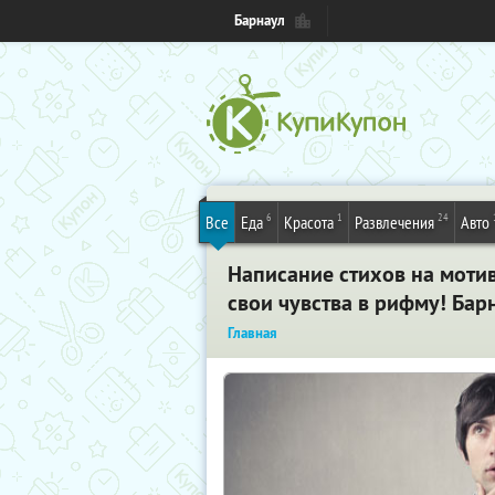
Барнаул
6
1
24
Все
Еда
Красота
Развлечения
Авто
Написание стихов на мотив
свои чувства в рифму! Бар
Главная