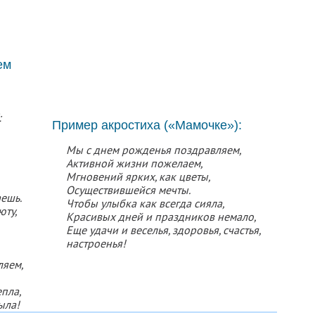
ем
:
Пример акростиха («Мамочке»):
Мы с днем рожденья поздравляем,
Активной жизни пожелаем,
Мгновений ярких, как цветы,
Осуществившейся мечты.
аешь.
Чтобы улыбка как всегда сияла,
юту,
Красивых дней и праздников немало,
Еще удачи и веселья, здоровья, счастья,
настроенья!
ляем,
епла,
ыла!