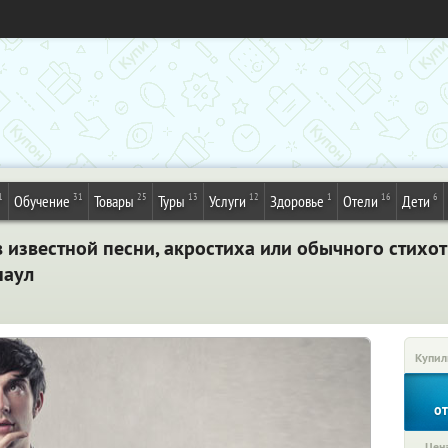
1
31
25
13
12
1
16
6
Обучение
Товары
Туры
Услуги
Здоровье
Отели
Дети
 известной песни, акростиха или обычного стихо
наул
Купил
о
Цена