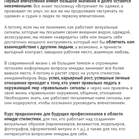
Первые впечатления имеют большое значение и долго остаются
неизменными
. Все знают пословицу «Встречают по одежке, а
провожают по уму», но все же мы продолжаем «встречать по
одежке» и судим о людях по первому впечатлению.
А потому, если мы не понимаем, как работают визуальные
сигналы, которые мы посылаем своим внешним видом, одеждой,
аксессуарами, мы можем «навредить» себе или лишить себя
достаточно мощного инструмента, который мог бы
облегчить нам
взаимодействие с другими людьми
, а возможно, и принести
выгодный контракт, завидное рабочее место, взаимную любовь.
В современной жизни с её большим темпом и огромными
потоками информации вопросы имиджа занимают всё более
важное место. А потому и растет спрос на услуги стилистов-
имиджмейкеров. Ведь
успех, карьерный рост, успешные личные
отношения приходят к тому, кто умеет правильно подать в
окружающий мир «правильные» сигналы
и через них привлечь в
свою жизнь «правильное» окружение, общение, отношения.
Необходимо знать, как работают посылаемые нами сигналы, как
они кодируются, чтобы осознанно руководить впечатлением.
Курс предназначен для будущих профессионалов в области
имидж-стилистики
, для тех, кто работает над созданием
визуальных образов (парикмахеров, визажистов, модельеров,
фотографов, оформителей витрин и т. д.), а также для тех, кто
интересуется вопросами имиджа для себя.