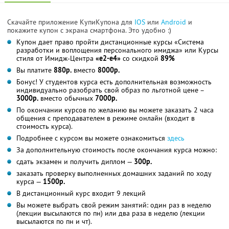
Скачайте приложение КупиКупона для
IOS
или
Android
и
покажите купон с экрана смартфона. Это удобно :)
Купон дает право пройти дистанционные курсы «Система
разработки и воплощения персонального имиджа» или Курсы
стиля от Имидж-Центра
«е2-е4»
со скидкой
89%
Вы платите
880р.
вместо
8000р.
Бонус! У студентов курса есть дополнительная возможность
индивидуально разобрать свой образ по льготной цене –
3000р.
вместо обычных
7000р.
По окончании курсов по желанию вы можете заказать 2 часа
общения с преподавателем в режиме онлайн (входит в
стоимость курса).
Подробнее с курсом вы можете ознакомиться
здесь
За дополнительную стоимость после окончания курса можно:
сдать экзамен и получить диплом —
300р.
заказать проверку выполненных домашних заданий по ходу
курса —
1500р.
В дистанционный курс входит 9 лекций
Вы можете выбрать свой режим занятий: один раз в неделю
(лекции высылаются по пн) или два раза в неделю (лекции
высылаются по пн и чт).