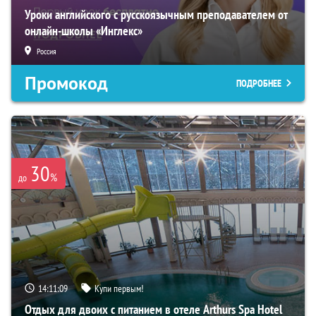
Уроки английского с русскоязычным преподавателем от
онлайн-школы «Инглекс»
Россия
Промокод
ПОДРОБНЕЕ
30
%
до
14:11:08
Купи первым!
Отдых для двоих с питанием в отеле Arthurs Spa Hotel