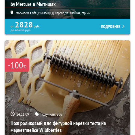
by Mercure в Мытищах
Московская обл., г. Мытищи, д. Ларево, ул. Хвойная, стр. 26
2828
ПОДРОБНЕЕ
от
руб.
до
65700
руб.
-100
%
14:11:08
Получили:
266
Нож роликовый для фигурной нарезки теста на
маркетплейсе Wildberries