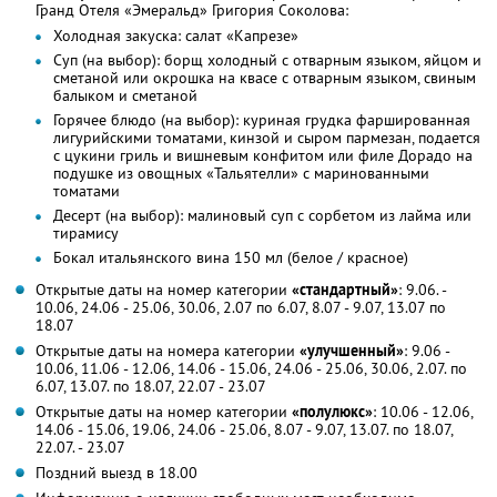
Гранд Отеля «Эмеральд» Григория Соколова:
Холодная закуска: салат «Капрезе»
Суп (на выбор): борщ холодный с отварным языком, яйцом и
сметаной или окрошка на квасе с отварным языком, свиным
балыком и сметаной
Горячее блюдо (на выбор): куриная грудка фаршированная
лигурийскими томатами, кинзой и сыром пармезан, подается
с цукини гриль и вишневым конфитом или филе Дорадо на
подушке из овощных «Тальятелли» с маринованными
томатами
Десерт (на выбор): малиновый суп с сорбетом из лайма или
тирамису
Бокал итальянского вина 150 мл (белое / красное)
Открытые даты на номер категории
«стандартный»
: 9.06. -
10.06, 24.06 - 25.06, 30.06, 2.07 по 6.07, 8.07 - 9.07, 13.07 по
18.07
Открытые даты на номера категории
«улучшенный»
: 9.06 -
10.06, 11.06 - 12.06, 14.06 - 15.06, 24.06 - 25.06, 30.06, 2.07. по
6.07, 13.07. по 18.07, 22.07 - 23.07
Открытые даты на номер категории
«полулюкс»
: 10.06 - 12.06,
14.06 - 15.06, 19.06, 24.06 - 25.06, 8.07 - 9.07, 13.07. по 18.07,
22.07. - 23.07
Поздний выезд в 18.00