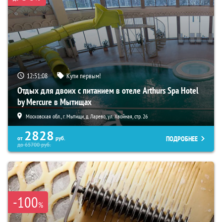
12:51:07
Купи первым!
Отдых для двоих с питанием в отеле Arthurs Spa Hotel
by Mercure в Мытищах
Московская обл., г. Мытищи, д. Ларево, ул. Хвойная, стр. 26
2828
ПОДРОБНЕЕ
от
руб.
до
65700
руб.
-100
%