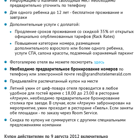
Информацию о наличии свободных мест необходимо
предварительно уточнить по телефону
Для одного ребенка до 12 лет - бесплатное проживание и
завтраки
Дополнительные услуги с доплатой:
Продление сроков проживания со скидкой 35% от открытых
официально опубликованных тарифов (Rack Rates)
Повышение категории номера, размещение
дополнительного взрослого или более одного ребенка,
услуги СПА, салона красоты, подземный охраняемый паркинг
Фотогалерею отеля вы можете посмотреть
здесь
Необходимо предварительное бронирование номеров
по
телефону или электронной почте res@grandhotelemerald.com
Предъявляйте распечатанный купон на месте
Летний ужин от шеф-повара отеля проводится в любое
удобное для гостей время с 18,00 до 23.00 в ресторане
«Атриум», необходимо предварительное бронирование
столика при заезде. В случае, если «Атриум» забронирован на
мероприятие, ужин проходит в ресторане «Гжель». Если заняты
обе площадки - по заказу через Room Service.
Скидка по купону не суммируется с другими специальными
предложениями компании
Купон действителен по 9 августа 2012 включительно