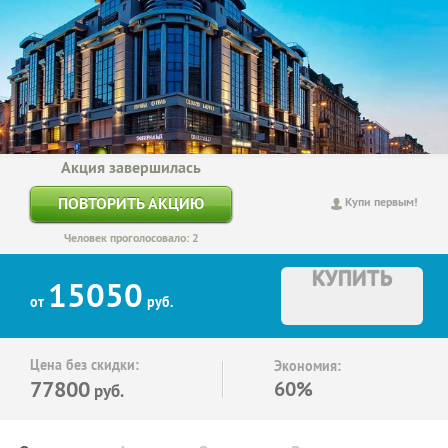
Акция завершилась
ПОВТОРИТЬ АКЦИЮ
Купи первым!
Человек проголосовало: 2
КУПИТЬ
15050
от
руб.
Цена без скидки:
Экономия:
77800
60%
руб.