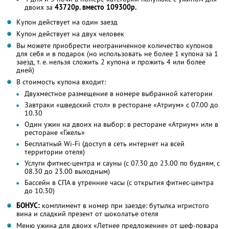
двоих за
43720р. вместо 109300р.
Купон действует на один заезд
Купон действует на двух человек
Вы можете приобрести неограниченное количество купонов
для себя и в подарок (но использовать не более 1 купона за 1
заезд, т. е. нельзя сложить 2 купона и прожить 4 или более
дней)
В стоимость купона входит:
Двухместное размещение в номере выбранной категории
Завтраки «шведский стол» в ресторане «Атриум» с 07.00 до
10.30
Один ужин на двоих на выбор: в ресторане «Атриум» или в
ресторане «Гжель»
Бесплатный Wi-Fi (доступ в сеть интернет на всей
территории отеля)
Услуги фитнес-центра и сауны (с 07.30 до 23.00 по будням, с
08.30 до 23.00 выходным)
Бассейн в СПА в утренние часы (с открытия фитнес-центра
до 10.30)
БОНУС:
комплимент в номер при заезде: бутылка игристого
вина и сладкий презент от шоколатье отеля
Меню ужина для двоих «Летнее предложение» от шеф-повара