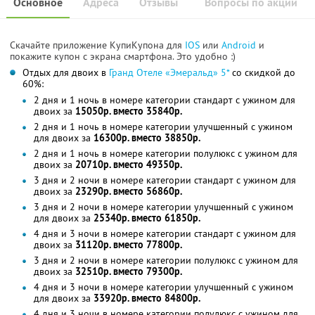
Основное
Адреса
Отзывы
Вопросы по акции
Скачайте приложение КупиКупона для
IOS
или
Android
и
покажите купон с экрана смартфона. Это удобно :)
Отдых для двоих в
Гранд Отеле «Эмеральд» 5*
со скидкой до
60%:
2 дня и 1 ночь в номере категории стандарт с ужином для
двоих за
15050р. вместо 35840р.
2 дня и 1 ночь в номере категории улучшенный с ужином
для двоих за
16300р. вместо 38850р.
2 дня и 1 ночь в номере категории полулюкс с ужином для
двоих за
20710р. вместо 49350р.
3 дня и 2 ночи в номере категории стандарт с ужином для
двоих за
23290р. вместо 56860р.
3 дня и 2 ночи в номере категории улучшенный с ужином
для двоих за
25340р. вместо 61850р.
4 дня и 3 ночи в номере категории стандарт с ужином для
двоих за
31120р. вместо 77800р.
3 дня и 2 ночи в номере категории полулюкс с ужином для
двоих за
32510р. вместо 79300р.
4 дня и 3 ночи в номере категории улучшенный с ужином
для двоих за
33920р. вместо 84800р.
4 дня и 3 ночи в номере категории полулюкс с ужином для