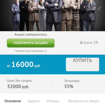
Акция завершилась
10
ПОВТОРИТЬ АКЦИЮ
Купили:
Человек проголосовало: 0
КУПИТЬ
16000
от
руб.
Цена без скидки:
Экономия:
32000
55%
руб.
Основное
Адреса
Отзывы
Вопросы по акции