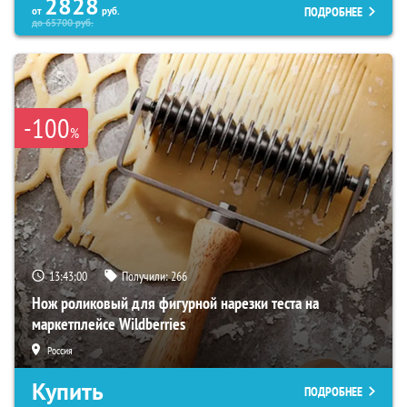
2828
ПОДРОБНЕЕ
от
руб.
до
65700
руб.
-100
%
13:42:59
Получили:
266
Нож роликовый для фигурной нарезки теста на
маркетплейсе Wildberries
Россия
Купить
ПОДРОБНЕЕ