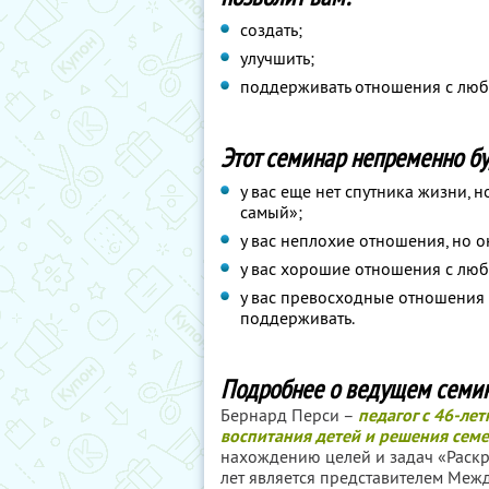
создать;
улучшить;
поддерживать отношения с лю
Этот семинар непременно бу
у вас еще нет спутника жизни, но
самый»;
у вас неплохие отношения, но 
у вас хорошие отношения с люб
у вас превосходные отношения 
поддерживать.
Подробнее о ведущем семин
Бернард Перси –
педагог c 46-лет
воспитания детей и решения сем
нахождению целей и задач «Раскр
лет является представителем Меж