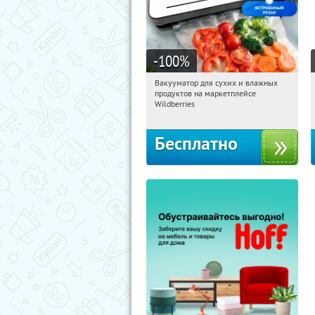
-100
%
Вакууматор для сухих и влажных
22:10:52
Получили:
174
продуктов на маркетплейсе
Россия
Wildberries
Бесплатно