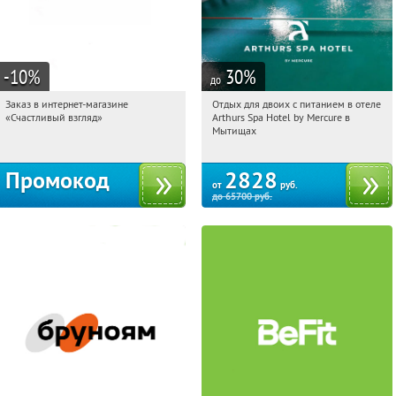
-10
%
30
%
до
Заказ в интернет-магазине
Отдых для двоих с питанием в отеле
22:10:52
Получи первым!
22:10:52
Купи первым!
«Счастливый взгляд»
Arthurs Spa Hotel by Mercure в
Россия
Московская обл., г. Мытищи, д.
Мытищах
Ларево, ул. Хвойная, стр. 26
Промокод
2828
от
руб.
до
65700
руб.