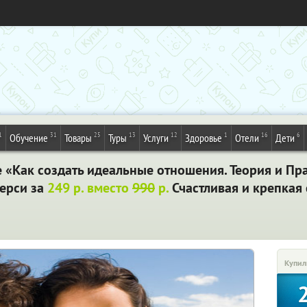
1
31
25
13
12
1
16
6
Обучение
Товары
Туры
Услуги
Здоровье
Отели
Дети
 «Как создать идеальные отношения. Теория и Пр
ерси за
249 р. вместо
990
р.
Счастливая и крепкая 
Купил