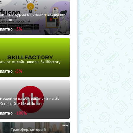
зличные курсы от онлайн-академии
дюсон»
сплатно
-5%
сы от онлайн-школы Skillfactory
сплатно
-5%
змещение вашей вакансии на 30
й на сайте HeadHunter
сплатно
-100%