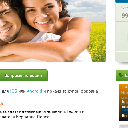
Цена
9
Вопросы по акции
Д
а для
IOS
или
Android
и покажите купон с экрана
Бе
РФ
шк
к создать идеальные отношения. Теория и
Бе
авателя Бернарда Перси