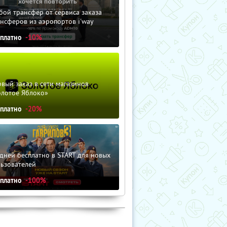
ой трансфер от сервиса заказа
нсферов из аэропортов i'way
сплатно
-10%
вый заказ в сети магазинов
олотое Яблоко»
сплатно
-20%
дней бесплатно в START для новых
льзователей
сплатно
-100%