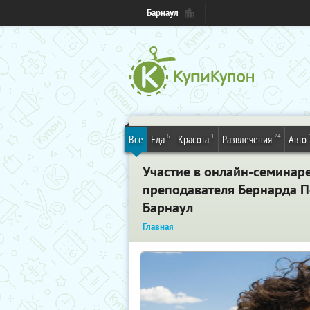
Барнаул
6
1
24
Все
Еда
Красота
Развлечения
Авто
Участие в онлайн-семинаре
преподавателя Бернарда П
Барнаул
Главная