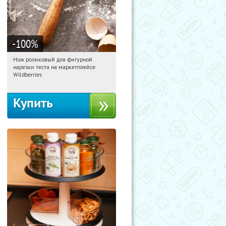
-100
%
Нож роликовый для фигурной
22:10:52
Получили:
265
нарезки теста на маркетплейсе
Россия
Wildberries
Купить