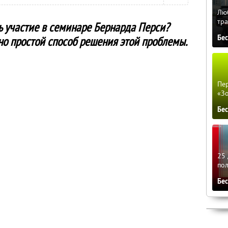
Люб
тра
ь участие в семинаре Бернарда Перси?
Бе
о простой способ решения этой проблемы.
Пер
«З
Бе
25 
по
Бе