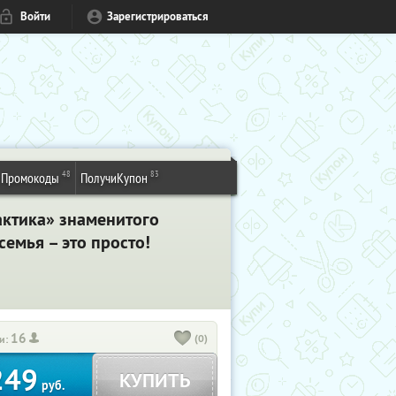
Войти
Зарегистрироваться
48
83
Промокоды
ПолучиКупон
актика» знаменитого
семья – это просто!
16
(0)
и:
249
КУПИТЬ
руб.