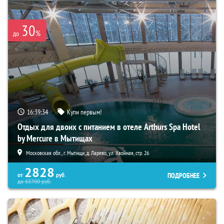
30
%
до
16:39:34
Купи первым!
Отдых для двоих с питанием в отеле Arthurs Spa Hotel
by Mercure в Мытищах
Московская обл., г. Мытищи, д. Ларево, ул. Хвойная, стр. 26
2828
ПОДРОБНЕЕ
от
руб.
до
65700
руб.