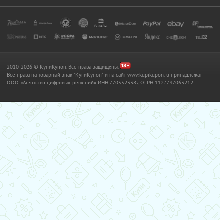
2010-2026 © КупиКупон. Все права защищены.
Все права на товарный знак "КупиКупон" и на сайт www.kupikupon.ru принадлежат
OOO «Агентство цифровых решений» ИНН 7705523387, ОГРН 1127747063212