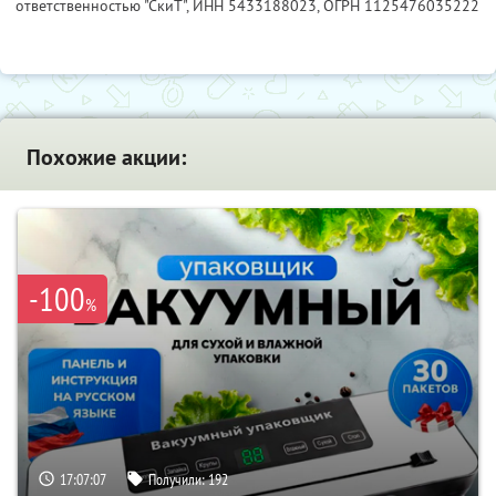
ответственностью "СкиТ",
ИНН 5433188023
, ОГРН 1125476035222
Похожие акции:
-100
%
17:07:06
Получили:
192