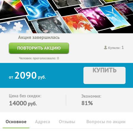
Акция завершилась
1
ПОВТОРИТЬ АКЦИЮ
Купили:
Человек проголосовало: 0
КУПИТЬ
2090
от
руб.
Цена без скидки:
Экономия:
14000
81%
руб.
Основное
Адреса
Отзывы
Вопросы по акции