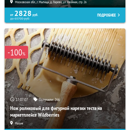
Московская обл., г. Мытищи, д. Ларево, ул. Хвойная, стр. 26
2828
ПОДРОБНЕЕ
от
руб.
до
65700
руб.
-100
%
17:07:06
Получили:
266
Нож роликовый для фигурной нарезки теста на
маркетплейсе Wildberries
Россия